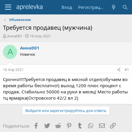
Вход
Регистрация
Объявления
Требуется продавец (мужчина)
А
Д
Анна001
16 Апр 2021
в
а
т
т
Анна001
А
о
а
Новичок
р
н
т
а
е
ч
16 Апр 2021
#1
м
а
ы
л
Срочно!!!!Требуется продавец в мясной отдел(обучаем во
а
время работы бесплатно!) выход 1200 плюс процент с
продаж. Стабильно 50000 на руки в месяц! Место работы
тц ярмарка(Островского 42/2 вл 2)
Войдите или зарегистрируйтесь для ответа.
Facebook
Twitter
Reddit
Pinterest
Tumblr
WhatsApp
Электронна
Ссылка
Поделиться: