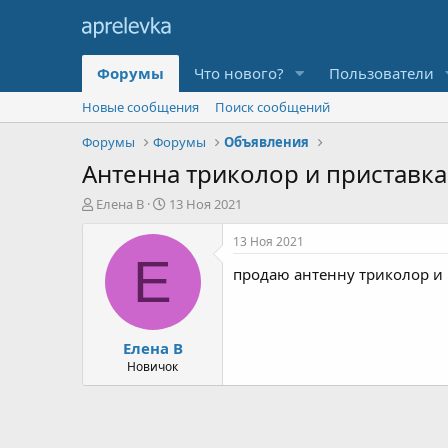
Форумы
Что нового?
Пользователи
Новые сообщения
Поиск сообщений
Форумы
Форумы
Объявления
Антенна триколор и приставка
А
Д
Елена В
13 Ноя 2021
в
а
т
т
13 Ноя 2021
о
а
Е
продаю антенну триколор и пр
р
н
т
а
е
ч
м
а
Елена В
ы
л
а
Новичок