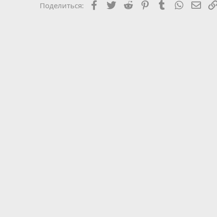
Facebook
Twitter
Reddit
Pinterest
Tumblr
WhatsAp
Эле
Поделиться: