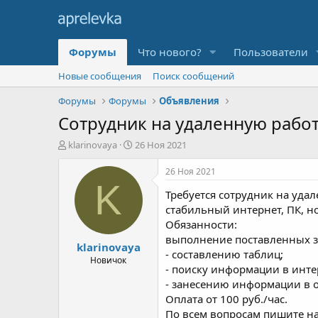
Форумы
Что нового?
Пользователи
Новые сообщения
Поиск сообщений
Форумы
Форумы
Объявления
Сотрудник на удаленную рабо
А
Д
klarinovaya
26 Ноя 2021
в
а
т
т
26 Ноя 2021
о
а
K
Требуется сотрудник на уда
р
н
т
а
стабильный интернет, ПК, н
е
ч
Обязанности:
м
а
выполнение поставленных з
klarinovaya
ы
л
- составлению таблиц;
а
Новичок
- поиску информации в инте
- занесению информации в от
Оплата от 100 руб./час.
По всем вопросам пишите н