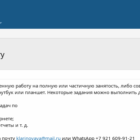
ту
ленную работу на полную или частичную занятость, либо с
оутбук или планшет. Некоторые задания можно выполнить д
адач по
рнете;
четы и т. д.
а почту
klarinovaya@mail.ru
или WhatsApp +7 921 609-91-21