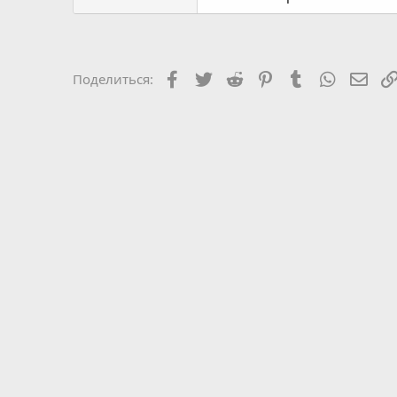
Facebook
Twitter
Reddit
Pinterest
Tumblr
WhatsAp
Эле
Поделиться: