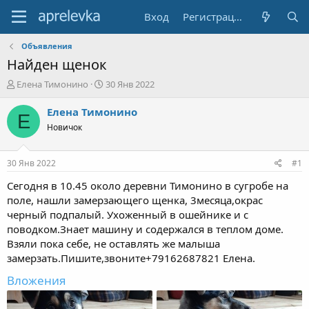
Вход
Регистрация
Объявления
Найден щенок
А
Д
Елена Тимонино
30 Янв 2022
в
а
т
т
Елена Тимонино
Е
о
а
Новичок
р
н
т
а
е
ч
30 Янв 2022
#1
м
а
ы
л
Сегодня в 10.45 около деревни Тимонино в сугробе на
а
поле, нашли замерзающего щенка, 3месяца,окрас
черный подпалый. Ухоженный в ошейнике и с
поводком.Знает машину и содержался в теплом доме.
Взяли пока себе, не оставлять же малыша
замерзать.Пишите,звоните+79162687821 Елена.
Вложения