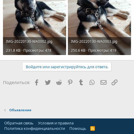
IMG-20220130-WA0002.jpg
IMG-20220130-WA0003.jpg
231.8 KB · Просмотры: 478
250.6 KB · Просмотры: 419
Войдите или зарегистрируйтесь для ответа.
Facebook
Twitter
Reddit
Pinterest
Tumblr
WhatsApp
Электронна
Ссылка
Поделиться:
Объявления
Обратная связь
Условия и правила
Политика конфиденциальности
Помощь
R
S