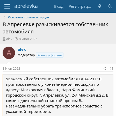
Вход
Регистрация
Основные топики о городе
В Апрелевке разыскивается собственник
автомобиля
А
Д
alex
8 Июн 2022
в
а
т
т
alex
A
о
а
Модератор
Команда форума
р
н
т
а
е
ч
8 Июн 2022
#1
м
а
ы
л
Уважаемый собственник автомобиля LADA 21110
а
припаркованного у контейнерной площадки по
адресу: Московская область, Наро-Фоминский
городской округ, г. Апрелевка, ул. 2-я Майская д.22. В
связи с длительной стоянкой просим Вас
незамедлительно убрать транспортное средство с
указанной территории.