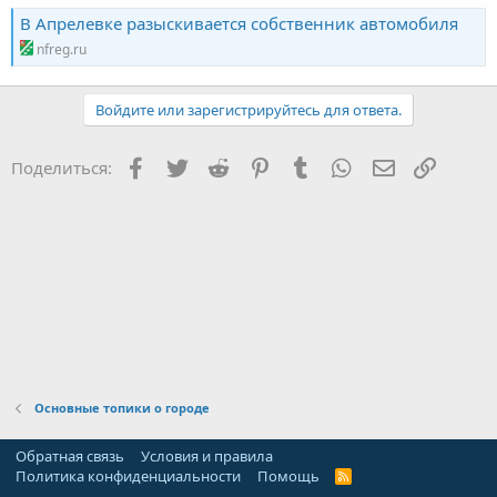
В Апрелевке разыскивается собственник автомобиля
nfreg.ru
Войдите или зарегистрируйтесь для ответа.
Facebook
Twitter
Reddit
Pinterest
Tumblr
WhatsApp
Электронна
Ссылка
Поделиться:
Основные топики о городе
Обратная связь
Условия и правила
Политика конфиденциальности
Помощь
R
S