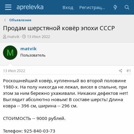
Вход
Регистрация
Объявления
Продам шерстяной ковёр эпохи СССР
А
Д
matvik
13 Июл 2022
в
а
т
т
matvik
M
о
а
Пользователь
р
н
т
а
е
ч
13 Июл 2022
#1
м
а
ы
л
Роскошнейший ковёр, купленный во второй половине
а
1980-х. На полу никогда не лежал, висел в спальне, при
этом за ним бережно ухаживали. Никаких дефектов нет!
Выглядит абсолютно новым! В составе шерсть! Длина
ковра -- 396 см, ширина -- 296 см.
СТОИМОСТЬ -- 9000 рублей.
Телефон: 925-840-03-73