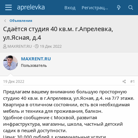
Вход
Регистрация
Объявления
Сдаётся студия 40 кв.м. г.Апрелевка,
ул.Ясная, д.4
А
Д
MAXRENT.RU
19 Дек 2022
в
а
т
т
MAXRENT.RU
о
а
Пользователь
р
н
т
а
е
ч
19 Дек 2022
#1
м
а
ы
л
Предлагаем вашему вниманию большую просторную
а
студию 40 кв.м. в г.Апрелевка, ул.Ясная, д.4. на 7/7 этаже.
Квартира в отличном состоянии, есть вся необходимая
мебель и техника для проживания, балкон.
Удобное сообщение с Москвой, развитая
инфраструктура, магазины, школа, частный детский
садик в пешей доступности.
Цена: 30 000 рублей + коммунальные услуги.