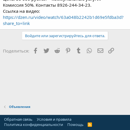
Комиссия 50%. Контакты 8926-244-34-23.
Ссылка на видео:
https://dzen.ru/video/watch/63a048b2242b1d69e5fdba3d?
share_to=link
Войдите или зарегистрируйтесь для ответа.
Facebook
Twitter
Reddit
Pinterest
Tumblr
WhatsApp
Электронна
Ссылка
Поделиться:
Объявления
Обратная связь
Условия и правила
Политика конфиденциальности
Помощь
R
S