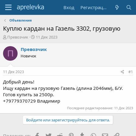
Вход
Регистрация
Объявления
Куплю кардан на Газель 3302, грузовую
А
Д
Превозчик
11 Дек 2023
в
а
т
т
Превозчик
П
о
а
Новичок
р
н
т
а
е
ч
11 Дек 2023
#1
м
а
ы
л
Добрый день!
а
Ищу кардан на грузовую Газель (длина 2046мм), Б/У.
Готов купить за 2500р.
+79779370729 Владимир
Последнее редактирование:
11 Дек 2023
Войдите или зарегистрируйтесь для ответа.
Facebook
Twitter
Reddit
Pinterest
Tumblr
WhatsApp
Электронна
Ссылка
Поделиться: