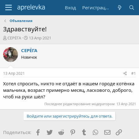
Вход
Регистрация
Объявления
Здравствуйте!
А
Д
СЕРЁГА
13 Апр 2021
в
а
т
т
СЕРЁГА
о
а
Новичок
р
н
т
а
е
ч
13 Апр 2021
#1
м
а
ы
л
Хотел спросить, никто не отдаёт в нашем городе котёнка
а
мальчика, возраст примерно месяц, ласкового, доброго,
чтоб на руки шёл?
Последнее редактирование модератором:
13 Апр 2021
Войдите или зарегистрируйтесь для ответа.
Facebook
Twitter
Reddit
Pinterest
Tumblr
WhatsApp
Электронна
Ссылка
Поделиться: