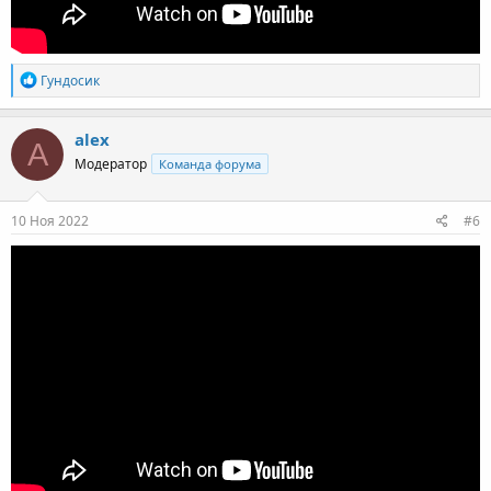
Р
Гундосик
е
а
к
alex
A
ц
Модератор
Команда форума
и
и
:
10 Ноя 2022
#6