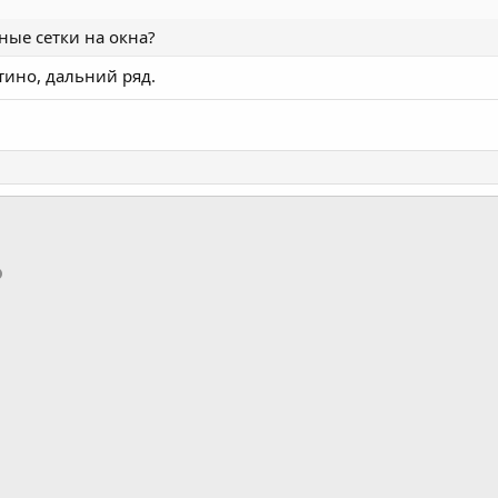
ные сетки на окна?
ино, дальний ряд.
p
ктронная почта
Ссылка