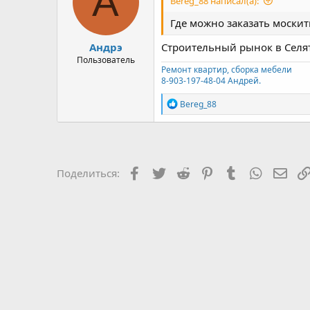
А
Bereg_88 написал(а):
Где можно заказать москит
Андрэ
Строительный рынок в Селят
Пользователь
Ремонт квартир, сборка мебели
8-903-197-48-04 Андрей.
Р
Bereg_88
е
а
к
ц
и
и
Facebook
Twitter
Reddit
Pinterest
Tumblr
WhatsAp
Эле
Поделиться:
: