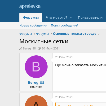
Форумы
Что нового?
Пользователи
Новые сообщения
Поиск сообщений
Форумы
Форумы
Основные топики о городе
Москитные сетки
А
Д
Bereg_88
20 Июн 2021
в
а
т
т
20 Июн 2021
о
а
B
Где можно заказать москитны
р
н
т
а
е
ч
м
а
Bereg_88
ы
л
а
Новичок
20 Июн 2021